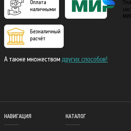
Оплата
Пла
наличными
сис
МИ
Безналичный
расчёт
А также множеством
других способов!
НАВИГАЦИЯ
КАТАЛОГ