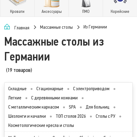
Кровати
Аксессуары
ПМО
Корейские
Из Германии
Массажные столы
Главная
Массажные столы из
Германии
(19 товаров)
Складные
●
Стационарные
●
С электроприводом
●
Легкие
●
С деревянными ножками
●
С металлическим каркасом
●
SPA
●
Для больниц
●
Шезлонги и качалки
●
ТОП столов 2026
●
Столы с РУ
●
Косметологические кресла и столы