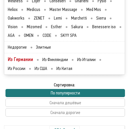
Wellness
●
Lojer
●
Conselieri
●
Gharieni
●
Fysio
●
Heliox
●
Medicus
●
Master Massage
●
Med Mos
●
Oakworks
●
ZENET
●
Lemi
●
Marchetti
●
Sierra
●
Vision
●
Mizomed
●
Esther
●
Sakura
●
Benessere iso
●
AGA
●
OMEN
●
CODE
●
SKYY SPA
Недорогие
●
Элитные
Из Германии
●
Из Финляндии
●
Из Италии
●
Из России
●
Из США
●
Из Китая
Сортировка:
По популярности
Сначала дешёвые
Сначала дорогие